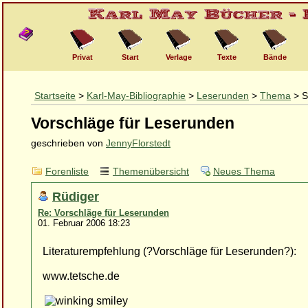
Privat
Start
Verlage
Texte
Bände
Startseite
>
Karl-May-Bibliographie
>
Leserunden
>
Thema
> S
Vorschläge für Leserunden
geschrieben von
JennyFlorstedt
Forenliste
Themenübersicht
Neues Thema
Rüdiger
Re: Vorschläge für Leserunden
01. Februar 2006 18:23
Literaturempfehlung (?Vorschläge für Leserunden?):
www.tetsche.de