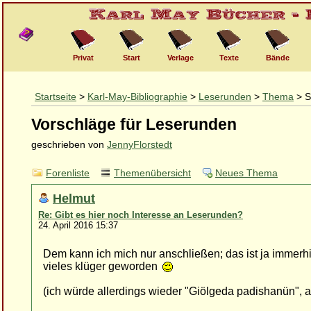
Privat
Start
Verlage
Texte
Bände
Startseite
>
Karl-May-Bibliographie
>
Leserunden
>
Thema
> S
Vorschläge für Leserunden
geschrieben von
JennyFlorstedt
Forenliste
Themenübersicht
Neues Thema
Helmut
Re: Gibt es hier noch Interesse an Leserunden?
24. April 2016 15:37
Dem kann ich mich nur anschließen; das ist ja immerhin
vieles klüger geworden
(ich würde allerdings wieder "Giölgeda padishanün", a