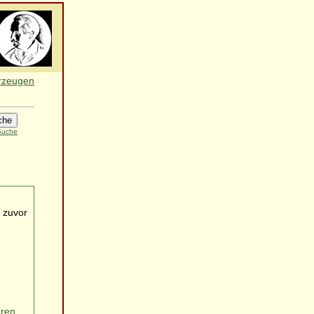
erzeugen
 Suche
 zuvor
eren