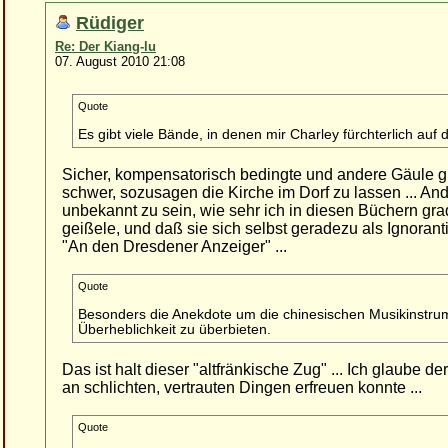
Rüdiger
Re: Der Kiang-lu
07. August 2010 21:08
Quote
Es gibt viele Bände, in denen mir Charley fürchterlich auf
Sicher, kompensatorisch bedingte und andere Gäule gi
schwer, sozusagen die Kirche im Dorf zu lassen ... And
unbekannt zu sein, wie sehr ich in diesen Büchern gr
geißele, und daß sie sich selbst geradezu als Ignorant
"An den Dresdener Anzeiger" ...
Quote
Besonders die Anekdote um die chinesischen Musikinstru
Überheblichkeit zu überbieten.
Das ist halt dieser "altfränkische Zug" ... Ich glaube 
an schlichten, vertrauten Dingen erfreuen konnte ...
Quote