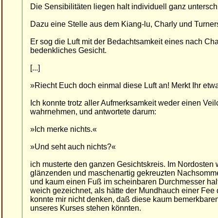
Die Sensibilitäten liegen halt individuell ganz unterschi
Dazu eine Stelle aus dem Kiang-lu, Charly und Turners
Er sog die Luft mit der Bedachtsamkeit eines nach 
bedenkliches Gesicht.
[...]
»Riecht Euch doch einmal diese Luft an! Merkt Ihr etw
Ich konnte trotz aller Aufmerksamkeit weder einen Ve
wahrnehmen, und antwortete darum:
»Ich merke nichts.«
»Und seht auch nichts?«
ich musterte den ganzen Gesichtskreis. Im Nordosten w
glänzenden und maschenartig gekreuzten Nachsommerf
und kaum einen Fuß im scheinbaren Durchmesser halte
weich gezeichnet, als hätte der Mundhauch einer Fee d
konnte mir nicht denken, daß diese kaum bemerkbare
unseres Kurses stehen könnten.