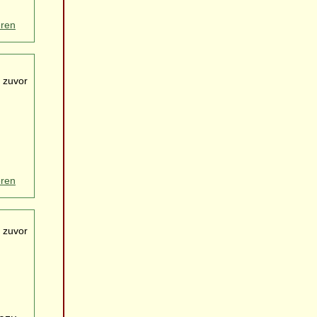
eren
 zuvor
eren
 zuvor