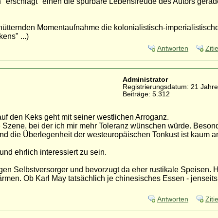
en "erschlägt" einen die spürbare Lebensfreude des Autors gera
hütternden Momentaufnahme die kolonialistisch-imperialistisch
ns" ...)
Antworten
Ziti
Administrator
Registrierungsdatum: 21 Jahre
Beiträge: 5.312
 auf den Keks geht mit seiner westlichen Arroganz.
ere Szene, bei der ich mir mehr Toleranz wünschen würde. Beson
nd die Überlegenheit der westeuropäischen Tonkust ist kaum a
nd ehrlich interessiert zu sein.
agen Selbstversorger und bevorzugt da eher rustikale Speisen. H
rmen. Ob Karl May tatsächlich je chinesisches Essen - jenseits
Antworten
Ziti