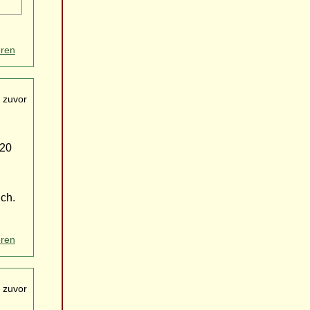
eren
 zuvor
 20
ch.
eren
 zuvor