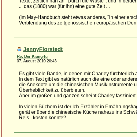
Texte, zeitlich nah an "Durch die Wüste", und in beid
... das (1880) war (für ihn) eine gute Zeit ...
(Im May-Handbuch steht etwas anderes, "in einer ersc
Verblendung des zeitgenössischen europäischen Denke
JennyFlorstedt
Re: Der Kiang-lu
07. August 2010 20:43
Es gibt viele Bände, in denen mir Charley fürchterlich
In dem Text gibt es natürlich auch die eine oder and
die Anekdote um die chinesischen Musikinstrumente u
Überheblichkeit zu überbieten.
Aber im großen und ganzen scheint Charley fasziniert u
In vielen Büchern ist der Ich-Erzähler in Ernährungsfr
gerät er über die chinesische Küche nahezu ins Schwä
Reis - kosten konnte?