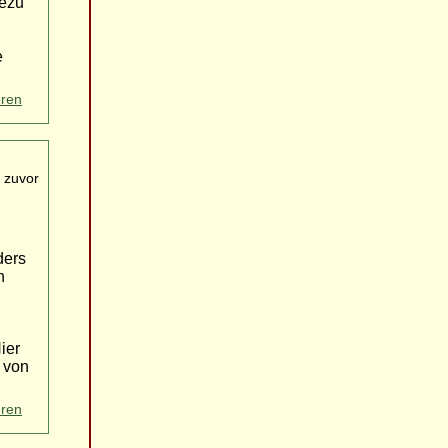
dezu
e
eren
 zuvor
ders
n
ier
 von
eren