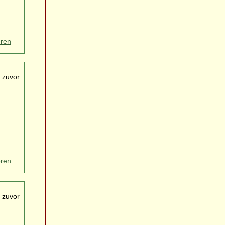
eren
 zuvor
eren
 zuvor