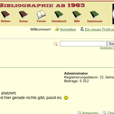
Reihen
Extras
Forum
Gästebuch
Wiki
Impressum
Willkommen!
Anmelden
Ein neues Profil 
Erweiterte
Administrator
Registrierungsdatum: 21 Jahre
Beiträge: 5.312
platziert.
 hier gerade nichts gibt, passt es.
Antworten
Ziti