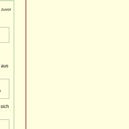
 zuvor
" aus
n
 sich