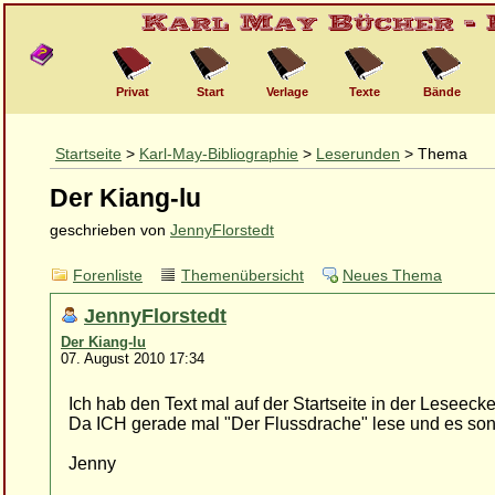
Privat
Start
Verlage
Texte
Bände
Startseite
>
Karl-May-Bibliographie
>
Leserunden
> Thema
Der Kiang-lu
geschrieben von
JennyFlorstedt
Forenliste
Themenübersicht
Neues Thema
JennyFlorstedt
Der Kiang-lu
07. August 2010 17:34
Ich hab den Text mal auf der Startseite in der Leseecke 
Da ICH gerade mal "Der Flussdrache" lese und es sonst
Jenny