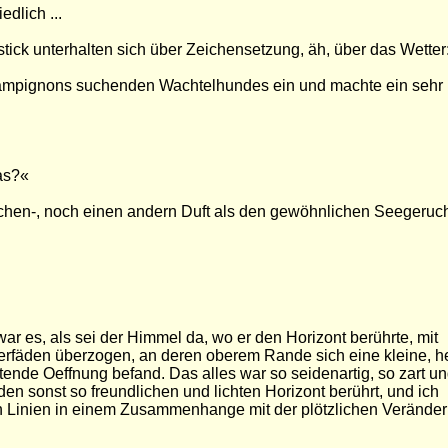
edlich ...
tick unterhalten sich über Zeichensetzung, äh, über das Wetter
Champignons suchenden Wachtelhundes ein und machte ein sehr
as?«
ilchen-, noch einen andern Duft als den gewöhnlichen Seegeruc
ar es, als sei der Himmel da, wo er den Horizont berührte, mit
äden überzogen, an deren oberem Rande sich eine kleine, he
nde Oeffnung befand. Das alles war so seidenartig, so zart u
en sonst so freundlichen und lichten Horizont berührt, und ich
n Linien in einem Zusammenhange mit der plötzlichen Verände