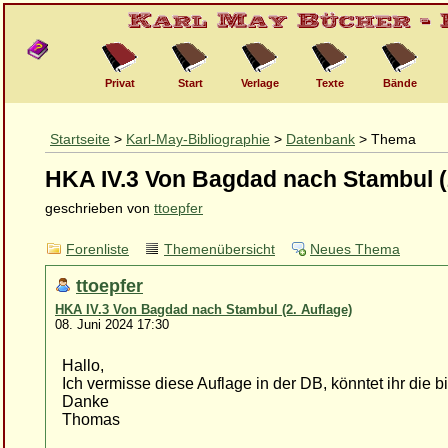
Privat
Start
Verlage
Texte
Bände
Startseite
>
Karl-May-Bibliographie
>
Datenbank
> Thema
HKA IV.3 Von Bagdad nach Stambul (
geschrieben von
ttoepfer
Forenliste
Themenübersicht
Neues Thema
ttoepfer
HKA IV.3 Von Bagdad nach Stambul (2. Auflage)
08. Juni 2024 17:30
Hallo,
Ich vermisse diese Auflage in der DB, könntet ihr die b
Danke
Thomas