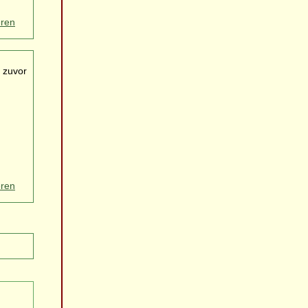
eren
 zuvor
eren