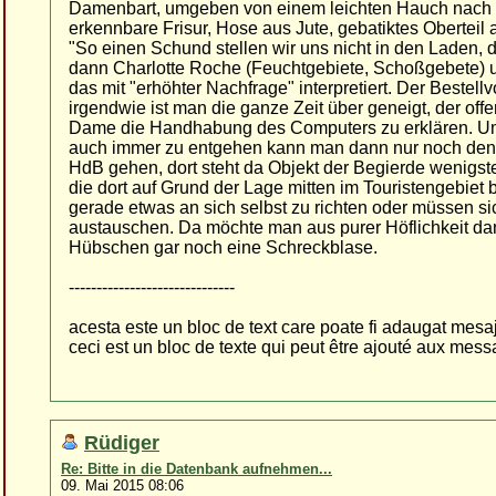
Damenbart, umgeben von einem leichten Hauch nach Ke
erkennbare Frisur, Hose aus Jute, gebatiktes Oberteil
"So einen Schund stellen wir uns nicht in den Laden, 
dann Charlotte Roche (Feuchtgebiete, Schoßgebete) u
das mit "erhöhter Nachfrage" interpretiert. Der Bestell
irgendwie ist man die ganze Zeit über geneigt, der of
Dame die Handhabung des Computers zu erklären. Um
auch immer zu entgehen kann man dann nur noch den 
HdB gehen, dort steht da Objekt der Begierde wenigst
die dort auf Grund der Lage mitten im Touristengebie
gerade etwas an sich selbst zu richten oder müssen si
austauschen. Da möchte man aus purer Höflichkeit d
Hübschen gar noch eine Schreckblase.
------------------------------
acesta este un bloc de text care poate fi adaugat mesaje
ceci est un bloc de texte qui peut être ajouté aux mes
Rüdiger
Re: Bitte in die Datenbank aufnehmen...
09. Mai 2015 08:06