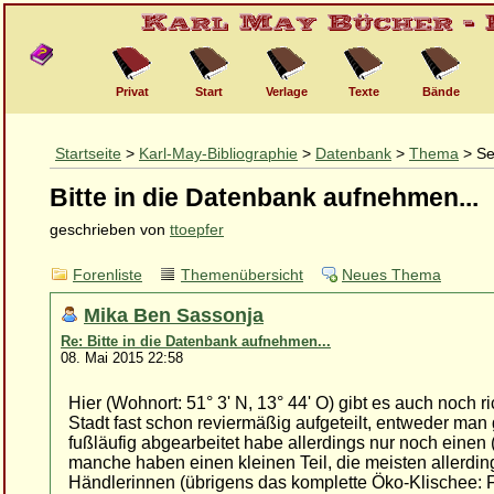
Privat
Start
Verlage
Texte
Bände
Startseite
>
Karl-May-Bibliographie
>
Datenbank
>
Thema
> Se
Bitte in die Datenbank aufnehmen...
geschrieben von
ttoepfer
Forenliste
Themenübersicht
Neues Thema
Mika Ben Sassonja
Re: Bitte in die Datenbank aufnehmen...
08. Mai 2015 22:58
Hier (Wohnort: 51° 3' N, 13° 44' O) gibt es auch noch ri
Stadt fast schon reviermäßig aufgeteilt, entweder man
fußläufig abgearbeitet habe allerdings nur noch eine
manche haben einen kleinen Teil, die meisten allerdin
Händlerinnen (übrigens das komplette Öko-Klischee: F