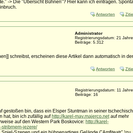
iste." -> Die "Übersicht Bühnen"? Hier kann ich eintragen. Spont
inbruch.
Antworten
Ziti
Administrator
Registrierungsdatum: 21 Jahre
Beiträge: 5.312
n]] schreibst, erscheinen diese Artikel dann automatisch in de
Antworten
Ziti
Registrierungsdatum: 11 Jahre
Beiträge: 16
uf gestoßen bin, dass ein Elsper Stuntman in seiner tschechisc
hat, bin ich zufällig auf
http://karel-may.majerco.net
auf mehr
erweise auf den Western Park Boskovice:
http://karel-
-stribrnem-jezere/
 Spiel-Szenen und ein bühnenartiges Gelände ("Amfiteatr" )zu