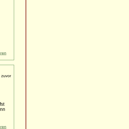
eren
 zuvor
fst
ann
eren