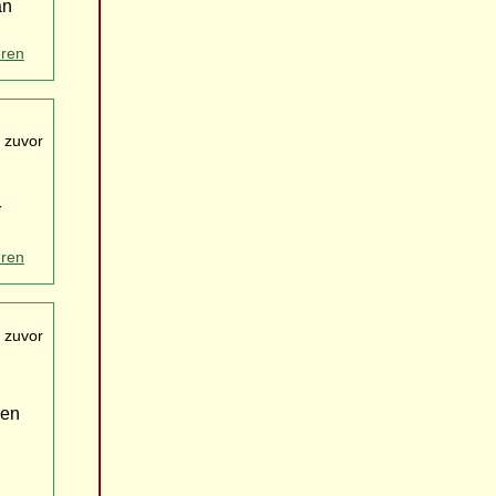
an
eren
 zuvor
r
eren
 zuvor
hen