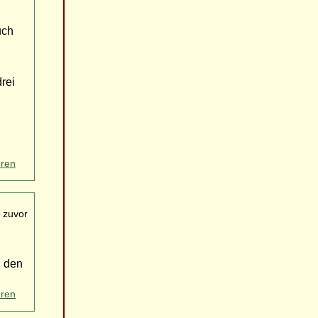
uch
rei
eren
 zuvor
n den
eren