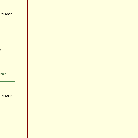
 zuvor
er
eren
 zuvor