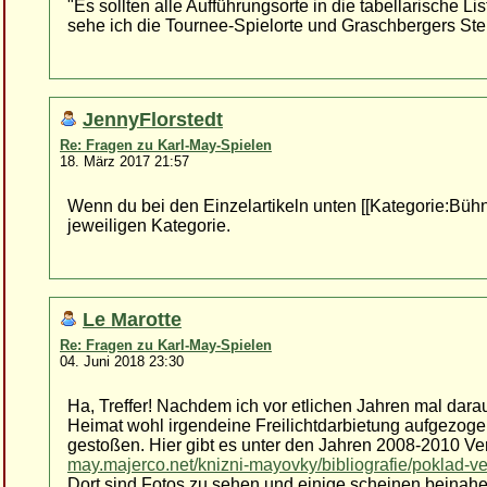
"Es sollten alle Aufführungsorte in die tabellarische L
sehe ich die Tournee-Spielorte und Graschbergers Ste
JennyFlorstedt
Re: Fragen zu Karl-May-Spielen
18. März 2017 21:57
Wenn du bei den Einzelartikeln unten [[Kategorie:Bühne
jeweiligen Kategorie.
Le Marotte
Re: Fragen zu Karl-May-Spielen
04. Juni 2018 23:30
Ha, Treffer! Nachdem ich vor etlichen Jahren mal dara
Heimat wohl irgendeine Freilichtdarbietung aufgezogen 
gestoßen. Hier gibt es unter den Jahren 2008-2010 V
may.majerco.net/knizni-mayovky/bibliografie/poklad-ve
Dort sind Fotos zu sehen und einige scheinen beinahe