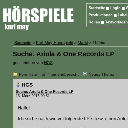
Startseite
Login
W
Produktionen
Labe
Rollen
Textvorlage
Startseite
>
Karl-May-Hoerspiele
>
Markt
> Thema
Suche: Ariola & One Records LP
geschrieben von
HGS
Forenliste
Themenübersicht
Neues Thema
HGS
Suche: Ariola & One Records LP
16. März 2015 09:51
Hallo!
Ich suche nach wie vor folgende LP´s bzw. einen Aufn