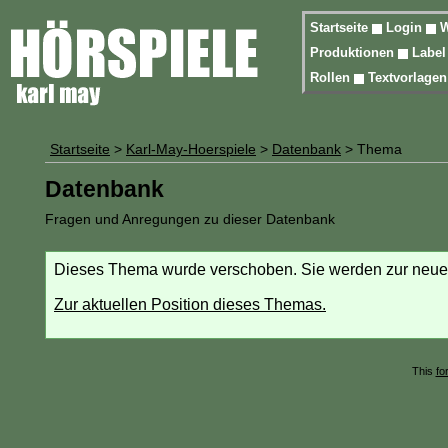
Startseite
Login
W
Produktionen
Labe
Rollen
Textvorlage
Startseite
>
Karl-May-Hoerspiele
>
Datenbank
> Thema
Datenbank
Fragen und Anregungen zu dieser Datenbank
Dieses Thema wurde verschoben. Sie werden zur neuen 
Zur aktuellen Position dieses Themas.
This
fo