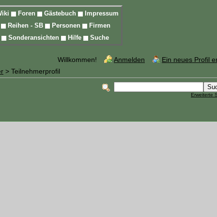
iki
Foren
Gästebuch
Impressum
l
Reihen - SB
Personen
Firmen
n
Sonderansichten
Hilfe
Suche
Willkommen!
Anmelden
Ein neues Profil 
r
> Teilnehmerprofil
Erweiterte