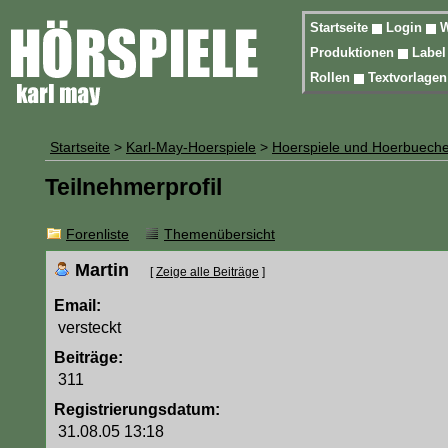
Startseite
Login
W
Produktionen
Labe
Rollen
Textvorlage
Startseite
>
Karl-May-Hoerspiele
>
Hoerspiele und Hoerbueche
Teilnehmerprofil
Forenliste
Themenübersicht
Martin
[
Zeige alle Beiträge
]
Email:
versteckt
Beiträge:
311
Registrierungsdatum:
31.08.05 13:18