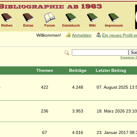
Reihen
Extras
Forum
Gästebuch
Wiki
Impressum
Willkommen!
Anmelden
Ein neues Profil 
Erweiterte
Themen
Beiträge
Letzter Beitrag
.
422
4.248
07. August 2025 13:
236
3.953
18. März 2026 23:10
67
4.016
23. Januar 2017 08: