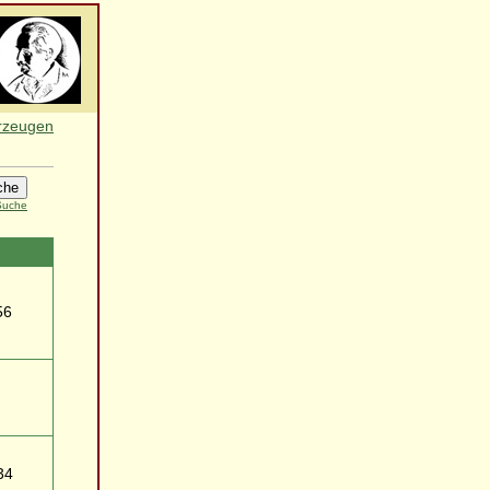
erzeugen
 Suche
56
34